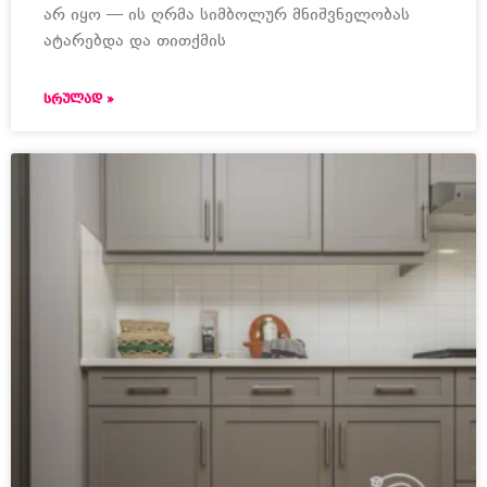
არ იყო — ის ღრმა სიმბოლურ მნიშვნელობას
ატარებდა და თითქმის
ᲡᲠᲣᲚᲐᲓ »