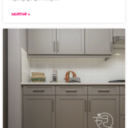
ᲡᲠᲣᲚᲐᲓ »