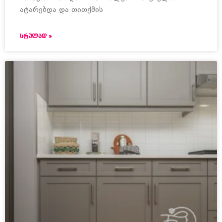
ატარებდა და თითქმის
ᲡᲠᲣᲚᲐᲓ »