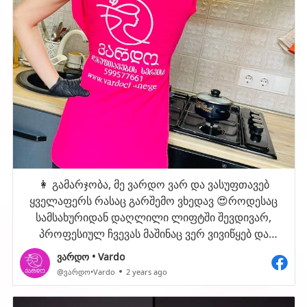
👩 გამარჯობა, მე ვარდო ვარ და ვასუფთავებ
ყველაფერს რასაც გარშემო ვხედავ 😍როდესაც
სამსახურიდან დაღლილი ლიფტში შევდივარ,
პროფესიულ ჩვევას მაშინაც ვერ ვივიწყებ და
ლიფტის სარკეს ინსტიქტურად ვაპრიალებ 🤭
ვარდო • Vardo
ერთხელ დამკვეთის ფანჯრების წმენდისას ისე
@ვარდო•Vardo
2 years ago
შევედი როლში , მისი მეზობლის ფანჯარაც
მივაყოლე და გავწმინდე , მერე დიდხანს