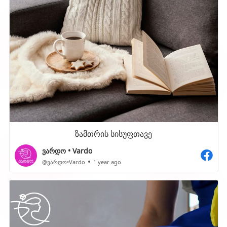
ზამთრის სისუფთავე
ვარდო • Vardo
@ვარდო•Vardo
1 year ago