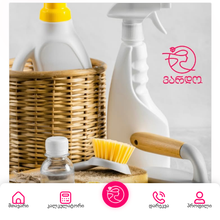
🌸 ასე რომ , თუ სახლი და...
მთავარი
კალკულატორი
დარეკვა
პროფილი
🌸 ვარდო დასუფთავებისას ყოველთვის სწორად