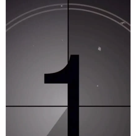
ვუცინოდით ერთმანეთს ჩემი გაპრიალებული
ფანჯრებიდან 🤭
🌸 თქვენთან მოსვლამდე წინასწარ გულდასმით
ვამზადებ სამუშაო ჩანთას და ყურადღებით ვარჩევ
საწმენდ საშუალებებს , ალბათ არ დაიჯერებთ
მაგრამ ტანსაცმლის და ჩათის საყიდლად წასვლას ,
ხსნარების შოპინგი მირჩევნია 🤭
🌸 ასევე ვფიქრობ რომ თანამედროვე ტექნიკა და
ინვენტარი ძალიან მნიშვნელოვანია დასუფთავების
სფეროში და ჩემი საყვარელი აღმოჩენა მაინც
ორთქლის აპარატია , რომლითაც ვაორთქლებ
ნებისმიერ სიბინძურეს 💪
🌸 მიყვარს როცა მირეკავთ და დეტალურ კითხვებს
მისვამთ , ყოველთვის მზად ვარ ყველა კითხვაზე
ამომწურავი ინფორმაცია მოგაწოდოთ, თან
ტელეფონზე საუბრით თქვენს წინასწარ გაცნობას