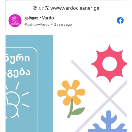
🌸 👉🌎 www.vardocleaner.ge
ვარდო • Vardo
@ვარდო•Vardo
2 years ago