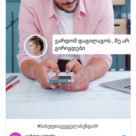
#სისუფთავეყველასუნდა🫶
ვარდო • Vardo