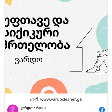
👉🌎 www.vardocleaner.ge
ვარდო • Vardo