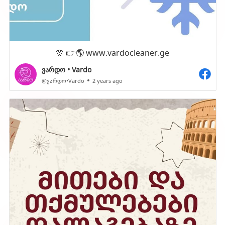
🌸 👉🌎 www.vardocleaner.ge
ვარდო • Vardo
@ვარდო•Vardo
2 years ago