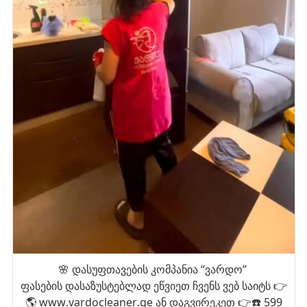
🌸 დასუფთავების კომპანია “ვარდო”
ფასების დასაზუსტებლად ეწვიეთ ჩვენს ვებ საიტს 👉
🌎 www.vardocleaner.ge ან დაგვირეკეთ 👉☎️ 599