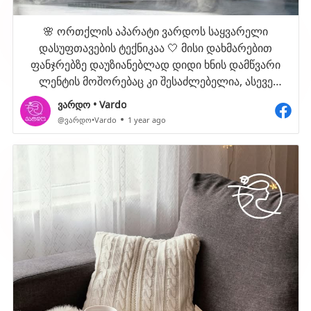
🌸 ორთქლის აპარატი ვარდოს საყვარელი
დასუფთავების ტექნიკაა 🤍 მისი დახმარებით
ფანჯრებზე დაუზიანებლად დიდი ხნის დამწვარი
ლენტის მოშორებაც კი შესაძლებელია, ასევე
ორთქლით დეზინფექცია ყველაზე საუკეთესო
ვარდო • Vardo
ანტიალერგიული საშუალებაა 🦠ის კლავს 99 %
@ვარდო•Vardo
1 year ago
ბაქტერიებს და აშორებს ისეთ ღრმად ჩამჯდარ
ჭუჭყს , რომელიც მხოლოდ ხსნარით ვერ ამოდის 🤍
უფრო მეტი ინფორმაცია ამ საოცარი ტექნიკის
შესახებ ვარდოს ვებ საიტზე შეგიძლიათ იხილოთ 👉
🌎 www.vardocleaner.ge