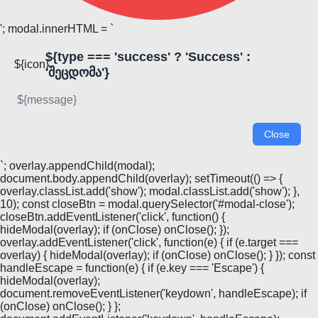
'; modal.innerHTML = `
${type === 'success' ? 'Success' :
${icon}
'შეცდომა'}
${message}
Close
`; overlay.appendChild(modal);
document.body.appendChild(overlay); setTimeout(() => {
overlay.classList.add('show'); modal.classList.add('show'); },
10); const closeBtn = modal.querySelector('#modal-close');
closeBtn.addEventListener('click', function() {
hideModal(overlay); if (onClose) onClose(); });
overlay.addEventListener('click', function(e) { if (e.target ===
overlay) { hideModal(overlay); if (onClose) onClose(); } }); const
handleEscape = function(e) { if (e.key === 'Escape') {
hideModal(overlay);
document.removeEventListener('keydown', handleEscape); if
(onClose) onClose(); } };