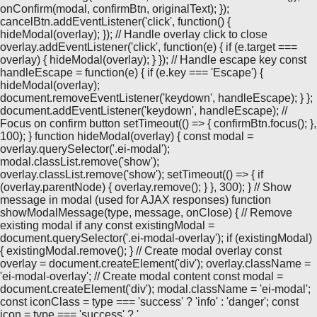
onConfirm(modal, confirmBtn, originalText); });
cancelBtn.addEventListener('click', function() {
hideModal(overlay); }); // Handle overlay click to close
overlay.addEventListener('click', function(e) { if (e.target ===
overlay) { hideModal(overlay); } }); // Handle escape key const
handleEscape = function(e) { if (e.key === 'Escape') {
hideModal(overlay);
document.removeEventListener('keydown', handleEscape); } };
document.addEventListener('keydown', handleEscape); //
Focus on confirm button setTimeout(() => { confirmBtn.focus(); },
100); } function hideModal(overlay) { const modal =
overlay.querySelector('.ei-modal');
modal.classList.remove('show');
overlay.classList.remove('show'); setTimeout(() => { if
(overlay.parentNode) { overlay.remove(); } }, 300); } // Show
message in modal (used for AJAX responses) function
showModalMessage(type, message, onClose) { // Remove
existing modal if any const existingModal =
document.querySelector('.ei-modal-overlay'); if (existingModal)
{ existingModal.remove(); } // Create modal overlay const
overlay = document.createElement('div'); overlay.className =
'ei-modal-overlay'; // Create modal content const modal =
document.createElement('div'); modal.className = 'ei-modal';
const iconClass = type === 'success' ? 'info' : 'danger'; const
icon = type === 'success' ? '