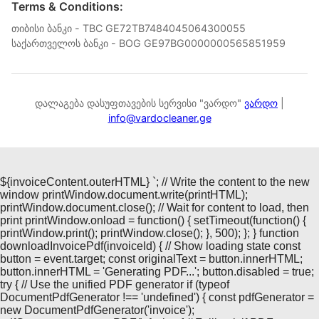
Terms & Conditions:
თიბისი ბანკი - TBC GE72TB7484045064300055
საქართველოს ბანკი - BOG GE97BG0000000565851959
დალაგება დასუფთავების სერვისი "ვარდო"
ვარდო
|
info@vardocleaner.ge
${invoiceContent.outerHTML}
`; // Write the content to the new
window printWindow.document.write(printHTML);
printWindow.document.close(); // Wait for content to load, then
print printWindow.onload = function() { setTimeout(function() {
printWindow.print(); printWindow.close(); }, 500); }; } function
downloadInvoicePdf(invoiceId) { // Show loading state const
button = event.target; const originalText = button.innerHTML;
button.innerHTML = 'Generating PDF...'; button.disabled = true;
try { // Use the unified PDF generator if (typeof
DocumentPdfGenerator !== 'undefined') { const pdfGenerator =
new DocumentPdfGenerator('invoice');