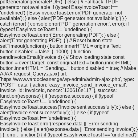
pdfGenerator.generatePDF(); } else { // Fallback if PDF
generator not available if (typeof EasyInvoiceToast !==
'undefined') { EasyInvoiceToast.error('PDF generator not
available'); } else { alert('PDF generator not available'); } } }
catch (error) { console.error('PDF generation error:', error); if
(typeof EasyInvoiceToast !== 'undefined') {
EasyInvoiceToast.error('Error generating PDF'); } else {
alert('Error generating PDF'); } } // Reset button state
setTimeout(function() { button.innerHTML = originalText;
button.disabled = false; }, 1000); } function
sendInvoiceEmail(invoiceId) { // Show loading state const
button = event.target; const originalText = button.innerHTML;
button.innerHTML = 'Sending...'; button.disabled = true; // Make
AJAX request jQuery.ajax({ url:
'https://www.vardocleaner.ge/wp-admin/admin-ajax.php', type:
'POST', data: { action: 'easy_invoice_send_invoice_email',
invoice_id: invoiceId, nonce: '130616e117' }, success:
function(response) { if (response.success) { if (typeof
EasyInvoiceToast !== 'undefined') {
EasyInvoiceToast.success('Invoice sent successfully'); } else {
alert('Invoice sent successfully'); } } else { if (typeof
EasyInvoiceToast !== 'undefined') {
EasyInvoiceToast.error(response.data || 'Error sending
invoice'); } else { alert(response.data || 'Error sending invoice'); }
} }, error: function() { if (typeof EasyInvoiceToast !== 'undefined')