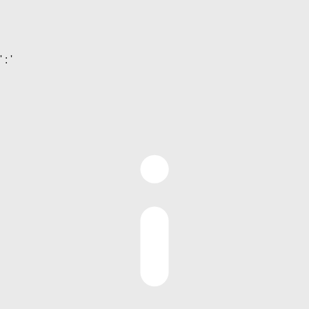
' : '