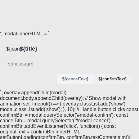
'; modal.innerHTML = `
${title}
${icon}
${message}
${cancelText}
${confirmText}
`; overlay.appendChild(modal);
document.body.appendChild(overlay); // Show modal with
animation setTimeout(() => { overlay.classList.add('show');
modal.classList.add('show'); }, 10); // Handle button clicks const
confirmBtn = modal.querySelector('#modal-confirm'); const
cancelBtn = modal.querySelector('#modal-cancel');
confirmBtn.addEventListener('click', function() { const
originalText = confirmBtn.innerHTML;
setButtonLoading(confirmBtn, confirmBtn.textContent.trim());