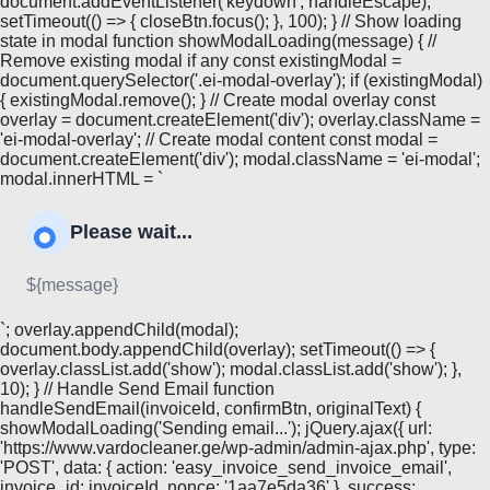
document.addEventListener('keydown', handleEscape);
setTimeout(() => { closeBtn.focus(); }, 100); } // Show loading
state in modal function showModalLoading(message) { //
Remove existing modal if any const existingModal =
document.querySelector('.ei-modal-overlay'); if (existingModal)
{ existingModal.remove(); } // Create modal overlay const
overlay = document.createElement('div'); overlay.className =
'ei-modal-overlay'; // Create modal content const modal =
document.createElement('div'); modal.className = 'ei-modal';
modal.innerHTML = `
Please wait...
${message}
`; overlay.appendChild(modal);
document.body.appendChild(overlay); setTimeout(() => {
overlay.classList.add('show'); modal.classList.add('show'); },
10); } // Handle Send Email function
handleSendEmail(invoiceId, confirmBtn, originalText) {
showModalLoading('Sending email...'); jQuery.ajax({ url:
'https://www.vardocleaner.ge/wp-admin/admin-ajax.php', type:
'POST', data: { action: 'easy_invoice_send_invoice_email',
invoice_id: invoiceId, nonce: '1aa7e5da36' }, success: