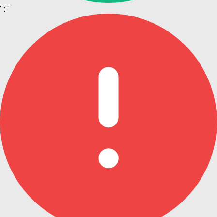
' : '